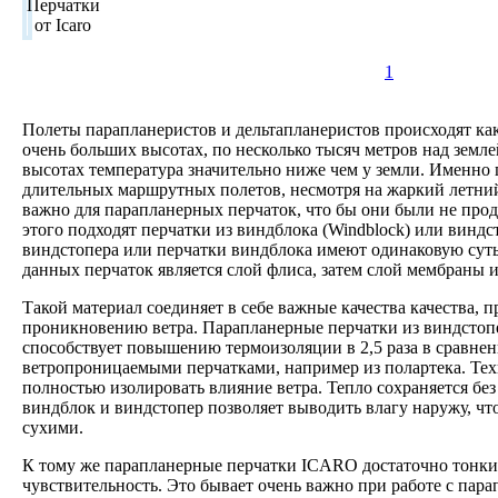
1
Полеты парапланеристов и дельтапланеристов происходят как
очень больших высотах, по несколько тысяч метров над землей
высотах температура значительно ниже чем у земли. Именно 
длительных маршрутных полетов, несмотря на жаркий летний
важно для парапланерных перчаток, что бы они были не про
этого подходят перчатки из виндблока (Windblock) или виндст
виндстопера или перчатки виндблока имеют одинаковую суть 
данных перчаток является слой флиса, затем слой мембраны и
Такой материал соединяет в себе важные качества качества, п
проникновению ветра. Парапланерные перчатки из виндстопе
способствует повышению термоизоляции в 2,5 раза в сравне
ветропроницаемыми перчатками, например из полартека. Тех
полностью изолировать влияние ветра. Тепло сохраняется без
виндблок и виндстопер позволяет выводить влагу наружу, что
сухими.
К тому же парапланерные перчатки ICARO достаточно тонки
чувствительность. Это бывает очень важно при работе с па