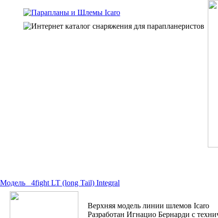
Модель
4fight LT (long Tail) Integral
Верхняя модель линии шлемов Icaro
Разработан Игнацио Бернарди с техни