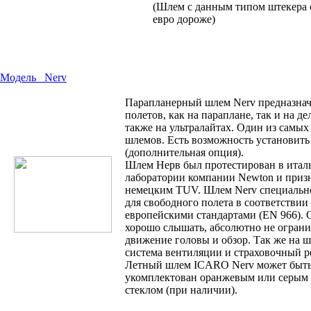
(Шлем с данным типом штекера с
евро дороже)
Модель
Nerv
Парапланерный шлем Nerv предназнач
полетов, как на параплане, так и на де
также на ультралайтах. Один из самых
шлемов. Есть возможность установить
(дополнительная опция).
Шлем Нерв был протестирован в итал
лаборатории компании Newton и приз
немецким TUV. Шлем Nerv специально
для свободного полета в соответствии 
европейскими стандартами (EN 966). 
хорошо слышать, абсолютно не огран
движение головы и обзор. Так же на 
система вентиляции и страховочный 
Летный шлем ICARO Nerv может быт
укомплектован оранжевым или серым 
стеклом (при наличии).