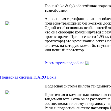
Горная(hike & fly) облегчённая подвеск
трансформер.
Apus - новая сертифицированная обле
подвеска-трансфрмер без жёсткой доск
Одной из её основных особенностей яв
что она свободно комбинируется с ра
протекторами. При весе всего 1,95 кг. 
протектора) это чрезвычайно легкая п
система, на которую может быть устан
или пенный протектор.
Рассмотреть подробнее
Подвесная система ICARO Loxia
Подвесная система пилота тандемного
Практичная и компактная подвесная с
тандем-пилота Loxia была разработана
соотвествовать новому тандемному п
Parus и подвесной системе пассажира B