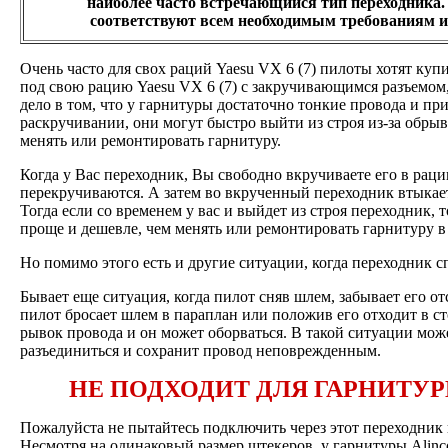
наиболее часто встречающийся тип переходника.
соответствуют всем необходимым требованиям и
Очень часто для свох раций Yaesu VX 6 (7) пилоты хотят ку
под свою рацию Yaesu VX 6 (7) с закручивающимся разъемом, 
дело в том, что у гарнитуры достаточно тонкие провода и пр
раскручивании, они могут быстро выйти из строя из-за обрыв
менять или ремонтировать гарнитуру.
Когда у Вас переходник, Вы свободно вкручиваете его в рац
перекручиваются. А затем во вкрученный переходник втыкае
Тогда если со временем у вас и выйдет из строя переходник, т
проще и дешевле, чем менять или ремонтировать гарнитуру в
Но помимо этого есть и другие ситуации, когда переходник сп
Бывает еще ситуация, когда пилот сняв шлем, забывает его о
пилот бросает шлем в параплан или положив его отходит в с
рывок провода и он может оборваться. В такой ситуации мож
разъединиться и сохранит провод неповрежденным.
НЕ ПОДХОДИТ ДЛЯ ГАРНИТУР
Пожалуйста не пытайтесь подключить через этот переходник
Несмотря на одинаковый размер штекеров, у гарнитуры Alin