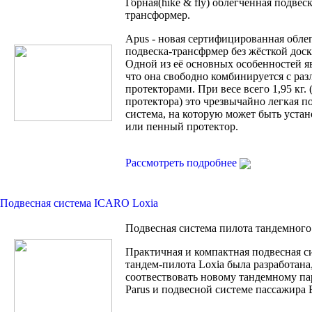
Горная(hike & fly) облегчённая подвеск
трансформер.
Apus - новая сертифицированная обле
подвеска-трансфрмер без жёсткой доск
Одной из её основных особенностей яв
что она свободно комбинируется с ра
протекторами. При весе всего 1,95 кг. 
протектора) это чрезвычайно легкая п
система, на которую может быть устан
или пенный протектор.
Рассмотреть подробнее
Подвесная система ICARO Loxia
Подвесная система пилота тандемного
Практичная и компактная подвесная с
тандем-пилота Loxia была разработана
соотвествовать новому тандемному п
Parus и подвесной системе пассажира B