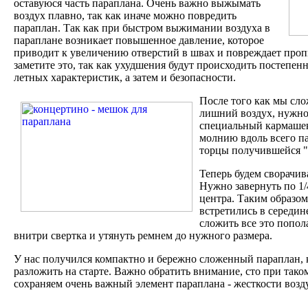
оставуюся часть параплана. Очень важно выжымать
воздух плавно, так как иначе можно повредить
параплан. Так как при быстром выжимании воздуха в
параплане возникает повышенное давление, которое
приводит к увеличению отверстий в швах и повреждает проп
заметите это, так как ухудшения будут происходить постепен
летных характеристик, а затем и безопасности.
После того как мы сл
лишний воздух, нужно
специальный кармашек
молнию вдоль всего п
торцы получившейся "к
Теперь будем сворачив
Нужно завернуть по 1/
центра. Таким образом
встретились в середин
сложить все это попол
внитри свертка и утянуть ремнем до нужного размера.
У нас получился компактно и бережно сложенный параплан, 
разложить на старте. Важно обратить внимание, сто при так
сохраняем очень важный элемент параплана - жесткости возд