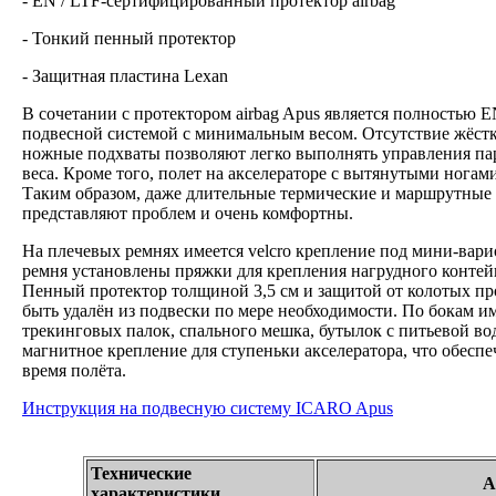
- EN / LTF-сертифицированный протектор airbag
- Тонкий пенный протектор
- Защитная пластина Lexan
В сочетании с протектором airbag Apus является полностью 
подвесной системой с минимальным весом. Отсутствие жёстк
ножные подхваты позволяют легко выполнять управления п
веса. Кроме того, полет на акселераторе с вытянутыми ногам
Таким образом, даже длительные термические и маршрутные 
представляют проблем и очень комфортны.
На плечевых ремнях имеется velcro крепление под мини-вари
ремня установлены пряжки для крепления нагрудного контей
Пенный протектор толщиной 3,5 см и защитой от колотых пр
быть удалён из подвески по мере необходимости. По бокам и
трекинговых палок, спального мешка, бутылок с питьевой вод
магнитное крепление для ступеньки акселератора, что обеспе
время полёта.
Инструкция на подвесную систему ICARO Apus
Технические
A
характеристики