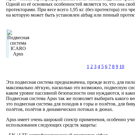
Одной из её основных особенностей является то, что она св
протекторами. При весе всего 1,95 кг. (без протектора) это ч
на которую может быть установлен airbag или пенный протек
1
2
3
4
5
6
7
8
9
10
Эта подвесная система предназначена, прежде всего, для пило
максимально лёгкую, насколько это возможно, подвесную сист
каком уровне пассивной безопасности они нуждаются, и какой
Подвесная система Apus так же позволяет выбирать какого ве
это подвесная система для походов в горы и полётов, для би
полётов, полётов в динамических потоках в дюнах.
Apus имеет очень широкий спектр применения, особенно уч
использования следующих средств защиты: