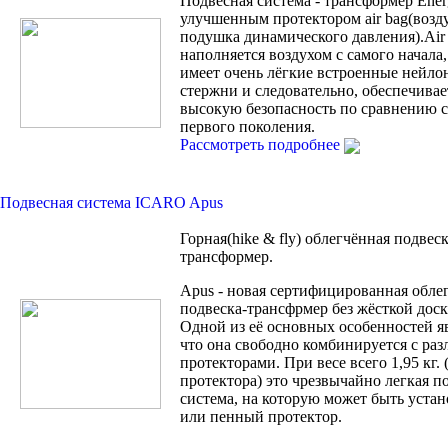
Подвесная система - трансформер Ener
улучшенным протектором air bag(возд
подушка динамического давления).Air
наполняется воздухом с самого начала, 
имеет очень лёгкие встроенные нейло
стержни и следовательно, обеспечивае
высокую безопасность по сравнению с 
первого поколения.
Рассмотреть подробнее
Подвесная система ICARO Apus
Горная(hike & fly) облегчённая подвеск
трансформер.
Apus - новая сертифицированная обле
подвеска-трансфрмер без жёсткой доск
Одной из её основных особенностей яв
что она свободно комбинируется с ра
протекторами. При весе всего 1,95 кг. 
протектора) это чрезвычайно легкая п
система, на которую может быть устан
или пенный протектор.