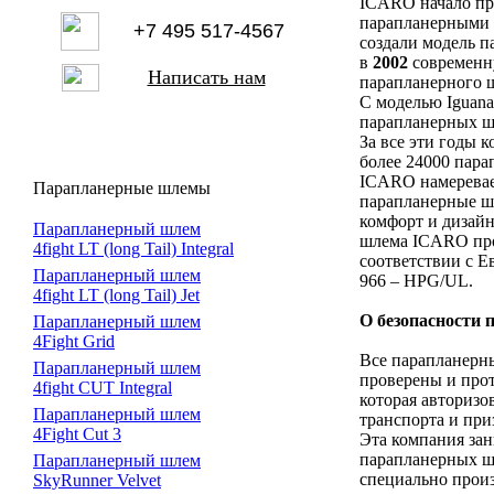
ICARO начало пр
парапланерными
+7 495 517-4567
создали модель 
в
2002
современн
Написать нам
парапланерного
С моделью Iguana
парапланерных ш
За все эти годы 
более 24000 пар
ICARO намеревае
Парапланерные шлемы
парапланерные шл
комфорт и дизайн
Парапланерный шлем
шлема ICARO пр
4fight LT (long Tail) Integral
соответствии с 
Парапланерный шлем
966 – HPG/UL.
4fight LT (long Tail) Jet
О безопасности
Парапланерный шлем
4Fight Grid
Все парапланер
Парапланерный шлем
проверены и про
4fight CUT Integral
которая авториз
Парапланерный шлем
транспорта и пр
4Fight Cut 3
Эта компания зан
парапланерных ш
Парапланерный шлем
специально произ
SkyRunner Velvet