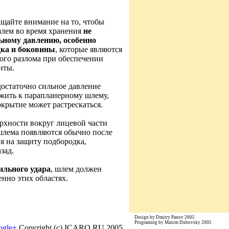
щайте внимание на то, чтобы
лем во время хранения
не
ьному давлению, особенно
дка и боковины
, которые являются
ого разлома при обеспечении
иты.
 достаточно сильное давление
жить к парапланерному шлему,
крытие может растрескаться.
рхности вокруг лицевой части
шлема появляются обычно после
я на защиту подбородка,
зад.
ильного удара
, шлем должен
енно этих областях.
Design by Dmitry Panov 2005
Programing by Maxim Dubovsky 2005
ogle+
Copyright (c) ICARO.RU 2005