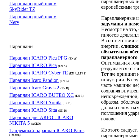
парапланерных по
Парапланерный шлем
европейскими тр
SkyRider TZ
Парапланерный шлем
Парапланерные 
Nerv
задуманы и наме
Несмотря на это,
пилотов дельтапл
В соответствии с
энергии,
слишком
Парапланы
обязательно об
парапланерного
Параплан ICARO Pica PPG
(EN A)
Оптимальная толщ
Параплан ICARO Pica
(EN A)
разрушается от си
Параплан ICARO Cyber TE
Тот же принцип 
(EN A, LTF 1)
индустрии. В слу
Параплан Icaro Pandion
(EN-B)
часть машины деф
Параплан Icaro Gravis 2
(EN B)
сохраняя внутре
Параплан ICARO BUTEO XC
неповрежденной,
(EN B)
образом, оболочк
Параплан ICARO Aquila
(EN D)
должна сломаться
Параплан ICARO Sitta
(EN D)
поглощения удара
Параплан для АКРО - ICARO
голове.
NIKITA 5
(ACRO)
Из этого следует
Тандемный параплан ICARO Parus
парапланерными
(Tandem)