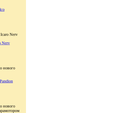
lco
Icaro Nerv
o Nerv
о нового
Pandion
о нового
парамотором