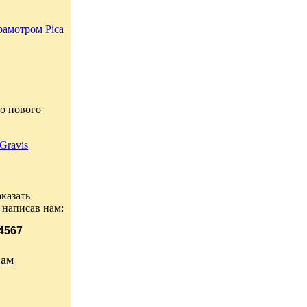
рамотром Pica
о нового
Gravis
казать
 написав нам:
 4567
нам