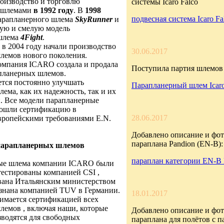
оизводство и торговлю
системы Icaro Falco
 шлемами
в 1992 году
. В
1998
подвесная система Icaro Fa
парапланерного шлема
SkyRunner
и
ую и смелую модель
 шлема
4Fight
.
 в 2004 году начали производство
30.06.2017
лемов нового поколения.
компания ICARO создала и продала
Поступила партия шлемов 
апланерных шлемов.
тся постоянно улучшать
Парапланерный шлем Icar
ема, как их надежность, так и их
. Все модели парапланерные
ошли сертификацию в
28.06.2017
Европейскими требованиями E.N.
Добавлено описание и фот
параплана Pandion (EN-B):
 парапланерных шлемов
параплан категории EN-B 
ные шлема компании ICARO были
тестированы компанией CSI ,
ована Итальянским министерством
изнана компанией TUV в Германии.
18.01.2017
имается сертификацией всех
лемов , включая наши, которые
Добавлено описание и фот
водятся для свободных
параплана для полётов с 