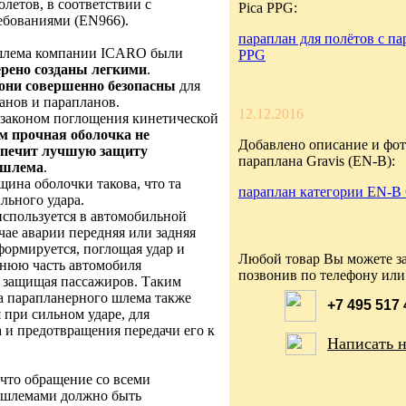
летов, в соответствии с
Pica PPG:
ебованиями (EN966).
параплан для полётов с па
шлема компании ICARO были
PPG
рено созданы легкими
.
они совершенно безопасны
для
анов и парапланов.
12.12.2016
 законом поглощения кинетической
 прочная оболочка не
Добавлено описание и фот
еспечит лучшую защиту
параплана Gravis (EN-B):
 шлема
.
ина оболочки такова, что та
параплан категории EN-B 
льного удара.
используется в автомобильной
чае аварии передняя или задняя
ормируется, поглощая удар и
Любой товар Вы можете за
ннюю часть автомобиля
позвонив по телефону или
 защищая пассажиров. Таким
а парапланерного шлема также
+7 495 517
 при сильном ударе, для
 и предотвращения передачи его к
Написать 
, что обращение со всеми
 шлемами должно быть