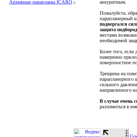
Архивные парапланы ICARO
аккуратным.
()
Пожалуйста, обра
парапланерный ш
подвергался сил
защита подборо
местами возможн
необходимой защ
Более того, если
намеренно прило
поверхностное по
Трещины на пове
парапланерного 
сильного давлени
направленного на
В случае очень с
разломиться в им
Go