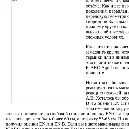
намного легче и упа
объёма. Как и все па
поколения, параплан 
передовую геометрию
гибридной 3х рядкой 
нижнему ярусу на каж
высокие лётные харак
сложных условиях.
Клеванты так же оче
замедлить крыло, что
термики или в динам
этого, они также оче
ICARO Aquila очень 
повороте.
Несмотря на большую 
реагирует очень мягко
реакцию похожей на 
A/B. Хотелось бы обр
D и 2 оценки EN C п
максимальной загрузк
только за поведение в глубокой спирали и оценку EN C за ко
клеванты должен быть более 60 см, а по факту 55-65 см. По 
получил оценки EN A и EN B. Если вы ищете максимально и