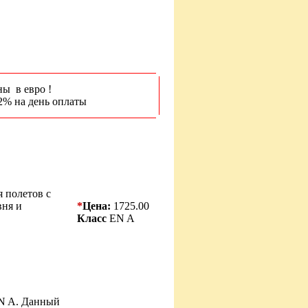
ны в евро !
2% на день оплаты
я полетов с
вня и
*
Цена:
1725.00
Класс
EN A
EN A. Данный