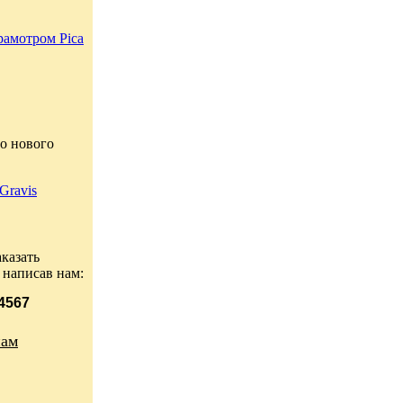
рамотром Pica
о нового
Gravis
казать
 написав нам:
 4567
нам