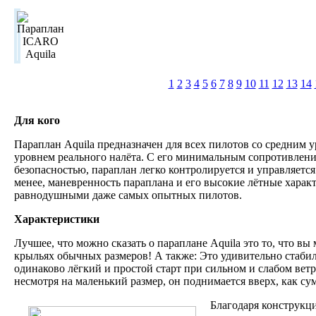
1
2
3
4
5
6
7
8
9
10
11
12
13
14
Для кого
Параплан Aquila предназначен для всех пилотов со средним у
уровнем реального налёта. С его минимальным сопротивлен
безопасностью, параплан легко контролируется и управляется
менее, маневренность параплана и его высокие лётные характ
равнодушными даже самых опытных пилотов.
Характеристики
Лучшее, что можно сказать о параплане Aquila это то, что вы 
крыльях обычных размеров! А также: Это удивительно стаби
одинаково лёгкий и простой старт при сильном и слабом ветре
несмотря на маленький размер, он поднимается вверх, как су
Благодаря конструкци