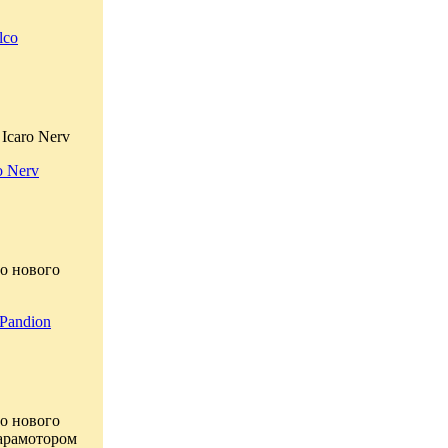
lco
Icaro Nerv
o Nerv
о нового
Pandion
о нового
парамотором