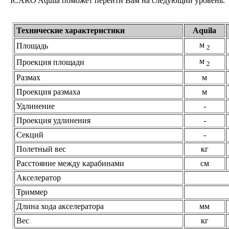
ICARO Aquila поможет перейти Вам на следующий уровень.
Технические характеристики
Aquila
м
Площадь
2
м
Проекция площади
2
Размах
м
Проекция размаха
м
Удлинение
-
Проекция удлинения
-
Секций
-
Полетный вес
кг
Расстояние между карабинами
см
Акселератор
Триммер
Длина хода акселератора
мм
Вес
кг