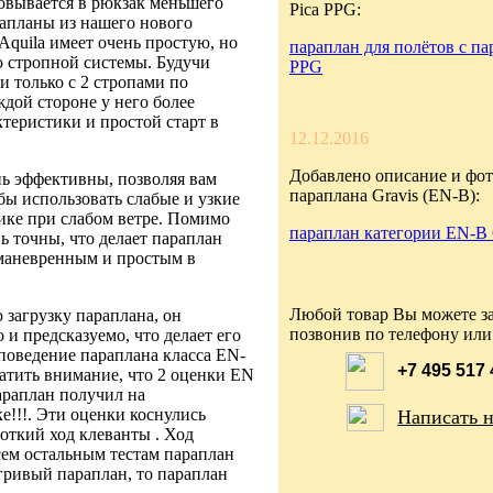
ковывается в рюкзак меньшего
Pica PPG:
рапланы из нашего нового
Aquila имеет очень простую, но
параплан для полётов с па
 стропной системы. Будучи
PPG
и только с 2 стропами по
дой стороне у него более
теристики и простой старт в
12.12.2016
Добавлено описание и фот
нь эффективны, позволяя вам
параплана Gravis (EN-B):
бы использовать слабые и узкие
ике при слабом ветре. Помимо
параплан категории EN-B 
нь точны, что делает параплан
маневренным и простым в
Любой товар Вы можете за
загрузку параплана, он
позвонив по телефону или
 и предсказуемо, что делает его
поведение параплана класса EN-
+7 495 517
атить внимание, что 2 оценки EN
араплан получил на
е!!!. Эти оценки коснулись
Написать 
роткий ход клеванты . Ход
всем остальным тестам параплан
гривый параплан, то параплан