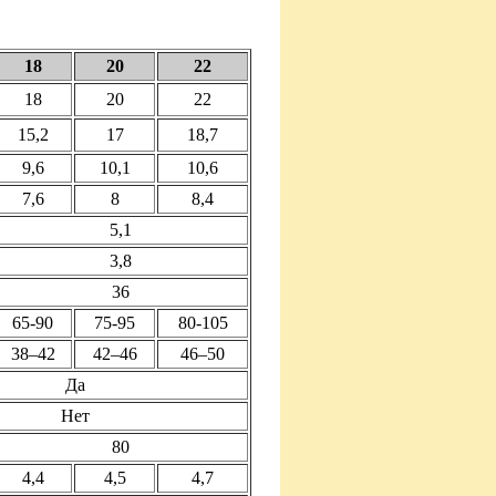
18
20
22
18
20
22
15,2
17
18,7
9,6
10,1
10,6
7,6
8
8,4
5,1
3,8
36
65-90
75-95
80-105
38–42
42–46
46–50
Да
Нет
80
4,4
4,5
4,7