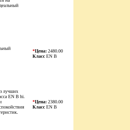
ти на
Идеальный
льный
*
Цена:
2480.00
Класс
EN B
з лучших
сса EN B hi.
и
*
Цена:
2380.00
спокойствия
Класс
EN B
теристик.