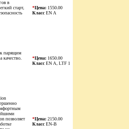
гов в
егкий старт,
*
Цена:
1550.00
езопасность
Класс
EN A
 к парящим
а качество.
*
Цена:
1650.00
Класс
EN A, LTF 1
ion
овершенно
омфортным
вейшими
on позволяет
*
Цена:
2150.00
аботке
Класс
EN-B