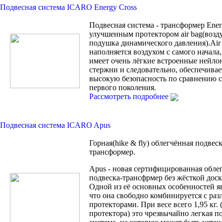
Подвесная система ICARO Energy Cross
Подвесная система - трансформер Ener
улучшенным протектором air bag(возд
подушка динамического давления).Air
наполняется воздухом с самого начала, 
имеет очень лёгкие встроенные нейло
стержни и следовательно, обеспечивае
высокую безопасность по сравнению с 
первого поколения.
Рассмотреть подробнее
Подвесная система ICARO Apus
Горная(hike & fly) облегчённая подвеск
трансформер.
Apus - новая сертифицированная обле
подвеска-трансфрмер без жёсткой доск
Одной из её основных особенностей яв
что она свободно комбинируется с ра
протекторами. При весе всего 1,95 кг. 
протектора) это чрезвычайно легкая п